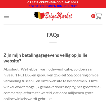
Skip
GRATIS VERZENDING VANAF 100 €
SOLDEN EINDIGEN BINNENKORT
to
content
0
FAQs
Zijn mijn betalingsgegevens veilig op jullie
website?
Absoluut. We hebben varinode-verificatie, voldoen aan
niveau 1 PCI DSS en gebruiken 256-bit SSL-codering om de
verbinding tussen u en onze website te beschermen. Onze
winkel wordt mogelijk gemaakt door Shopify, het grootste e-
commerceplatform ter wereld, dat door miljoenen grote
online winkels wordt gebruikt.